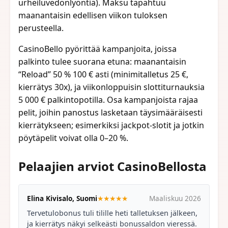
urheiluvedonlyöntiä). Maksu tapahtuu
maanantaisin edellisen viikon tuloksen
perusteella.
CasinoBello pyörittää kampanjoita, joissa
palkinto tulee suorana etuna: maanantaisin
“Reload” 50 % 100 € asti (minimitalletus 25 €,
kierrätys 30x), ja viikonloppuisin slottiturnauksia
5 000 € palkintopotilla. Osa kampanjoista rajaa
pelit, joihin panostus lasketaan täysimääräisesti
kierrätykseen; esimerkiksi jackpot-slotit ja jotkin
pöytäpelit voivat olla 0–20 %.
Pelaajien arviot CasinoBellosta
Elina Kivisalo, Suomi
★★★★★
Maaliskuu 2026
Tervetulobonus tuli tilille heti talletuksen jälkeen,
ja kierrätys näkyi selkeästi bonussaldon vieressä.